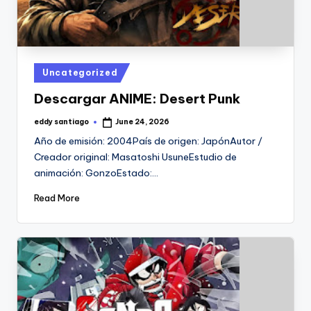
Posted
Uncategorized
in
Descargar ANIME: Desert Punk
eddy santiago
June 24, 2026
Posted
by
Año de emisión: 2004País de origen: JapónAutor /
Creador original: Masatoshi UsuneEstudio de
animación: GonzoEstado:…
Read More