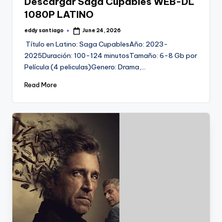
Descargar Saga Cupables WEB-DL
1080P LATINO
eddy santiago
June 24, 2026
Posted
by
Título en Latino: Saga CupablesAño: 2023-
2025Duración: 100-124 minutosTamaño: 6-8 Gb por
Película (4 peliculas)Genero: Drama,…
Read More