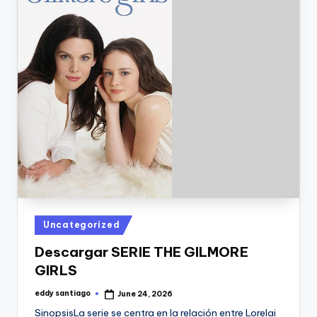
Posted
Uncategorized
in
Descargar SERIE THE GILMORE
GIRLS
eddy santiago
June 24, 2026
Posted
by
SinopsisLa serie se centra en la relación entre Lorelai