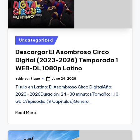
Posted
Uncategorized
in
Descargar El Asombroso Circo
Digital (2023-2026) Temporada 1
WEB-DL 1080p Latino
eddy santiago
June 24, 2026
Posted
by
Título en Latino: El Asombroso Circo DigitalAño:
2023-2026Duración: 24-30 minutosTamaño: 1.10
Gb C/Episodio (9 Capitulos)Genero:…
Read More