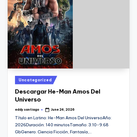
Posted
Uncategorized
in
Descargar He-Man Amos Del
Universo
eddy santiago
June 24, 2026
Posted
by
Título en Latino: He-Man Amos Del UniversoAño:
2026Duración: 140 minutosTamaño: 3.10-9.68
GbGenero: Ciencia Ficción, Fantasía,…