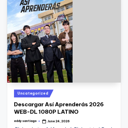
Posted
Uncategorized
in
Descargar Así Aprenderás 2026
WEB-DL 1080P LATINO
eddy santiago
June 24, 2026
Posted
by