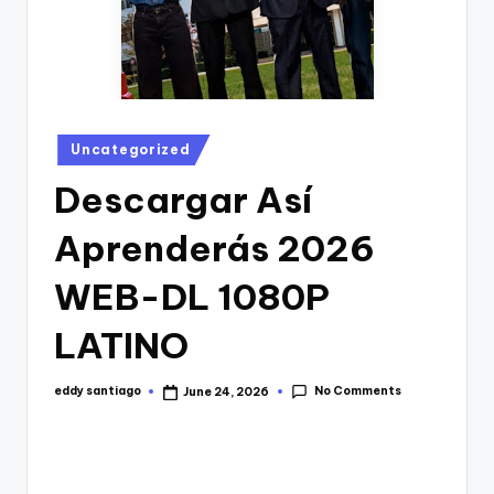
Posted
Uncategorized
in
Descargar Así
Aprenderás 2026
WEB-DL 1080P
LATINO
No Comments
eddy santiago
June 24, 2026
Posted
by