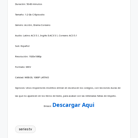
Duración: 50-60 minutos
Tamaño: 1-2 Gb C/Episodio
Genero: Acción, Drama Coreano
Audio: Latino AC3 5.1, Inglés E-AC3 5.1, Coreano AC3 5.1
Sub: Español
Resolución: 1920x1080p
Formato: MKV
Calidad: WEB-DL 1080P LATINO
Sipnosis: Unos inspectores insólitos entran en escena en los colegios, con lecciones duras de
las que no aparecen en los libros de texto, para acabar con las reiteradas faltas de respeto.
Descargar Aqui
Enlace:
Tags:
series tv