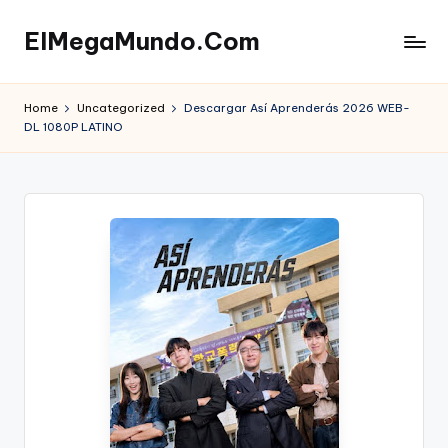
ElMegaMundo.Com
Skip
to
TU
content
PORTAL
Home
Uncategorized
Descargar Así Aprenderás 2026 WEB-
EN
DL 1080P LATINO
LA
RED