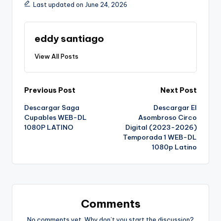
Last updated on June 24, 2026
eddy santiago
View All Posts
Post
Previous Post
Next Post
Descargar Saga
Descargar El
navigation
Cupables WEB-DL
Asombroso Circo
1080P LATINO
Digital (2023-2026)
Temporada 1 WEB-DL
1080p Latino
Comments
No comments yet. Why don’t you start the discussion?