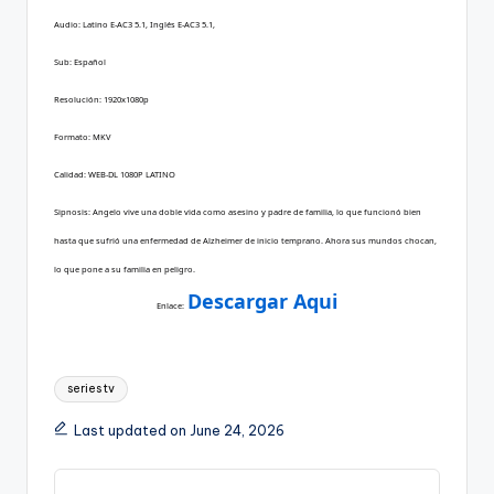
Audio: Latino E-AC3 5.1, Inglés E-AC3 5.1,
Sub: Español
Resolución: 1920x1080p
Formato: MKV
Calidad: WEB-DL 1080P LATINO
Sipnosis: Angelo vive una doble vida como asesino y padre de familia, lo que funcionó bien
hasta que sufrió una enfermedad de Alzheimer de inicio temprano. Ahora sus mundos chocan,
lo que pone a su familia en peligro.
Descargar Aqui
Enlace:
Tags:
series tv
Last updated on June 24, 2026