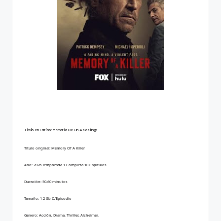
Título en Latino: Memoria De Un Asesin@
Título original: Memory Of A Killer
Año: 2026 Temporada 1 Completa 10 Capitulos
Duración: 50-60 minutos
Tamaño: 1-2 Gb C/Episodio
Genero: Acción, Drama, Thriller, Alzheimer.