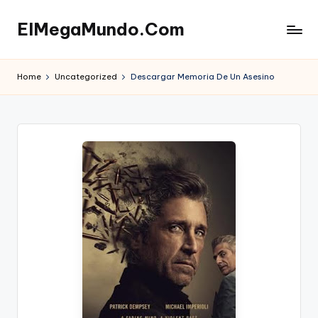
ElMegaMundo.Com
Skip
to
TU
content
PORTAL
Home
Uncategorized
Descargar Memoria De Un Asesino
EN
LA
RED