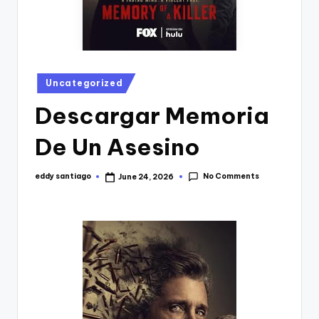
Posted
Uncategorized
in
Descargar Memoria
De Un Asesino
No Comments
eddy santiago
June 24, 2026
Posted
by