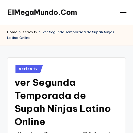
ElMegaMundo.Com
Skip
to
TU
content
PORTAL
Home
series tv
ver Segunda Temporada de Supah Ninjas
EN
Latino Online
LA
RED
Posted
series tv
in
ver Segunda
Temporada de
Supah Ninjas Latino
Online