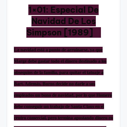
1×01: Especial De
Navidad De Los
Simpson [1989]
La navidad está a punto de arruinarse, ya que
Marge debe gastar todo el dinero destinado a los
obsequios de la familia, para quitar el tatuaje a
Bart. Además, Burns decide no darle a sus
empleados un bono de navidad, por lo que Homero
debe conseguir un trabajo de Santa Claus en el
centro comercial, pero termina apostando dinero en