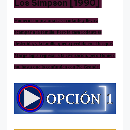
Los Simpson [1990]
Homero compra una casa rodante y lleva a
acampar a la familia. Pero la casa rodante es
destruída, y la familia queda perdida en el bosque.
Marge logra regresar a la civilización, pero Homero
no, hasta que lo confunden con Pie Grande.