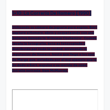
1×10: La Correría De Homero [1990]
Utilizando su cámara de juguete para espías, Bart
captura a Homero, ebrio y coqueteando con una
bailarina llamada la ‘Princesa Cachemira’. Cuando
revela la fotografía, ésta es fotocopiada y
distribuida por toda la ciudad, arruinando la
reputación de Homero, hasta que llega a los ojos
de Marge que, enfadada por el mal ejemplo que le
ha dado a Bart, expulsa a su marido de casa.
Estrella invitada: Sam McMurray.