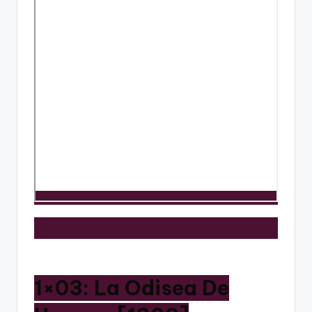
1×03: La Odisea De