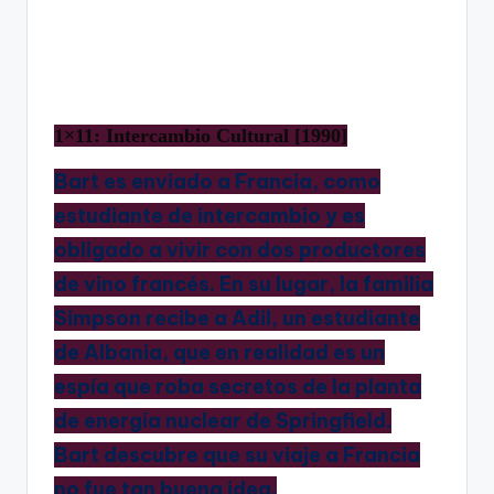
1×11: Intercambio Cultural [1990]
Bart es enviado a Francia, como
estudiante de intercambio y es
obligado a vivir con dos productores
de vino francés. En su lugar, la familia
Simpson recibe a Adil, un estudiante
de Albania, que en realidad es un
espía que roba secretos de la planta
de energía nuclear de Springfield.
Bart descubre que su viaje a Francia
no fue tan buena idea.