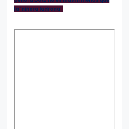
la ‘niñera ladrona’.