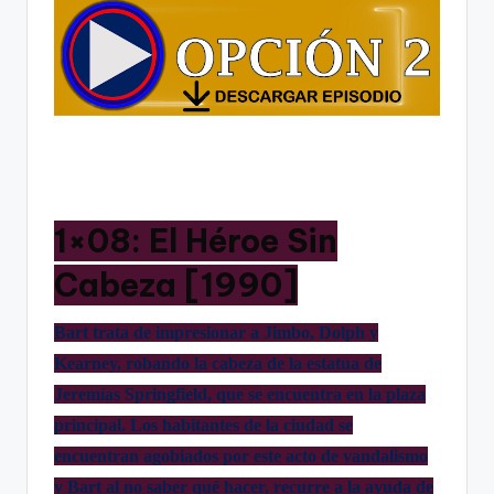
1×08: El Héroe Sin
Cabeza [1990]
Bart trata de impresionar a Jimbo, Dolph y
Kearney, robando la cabeza de la estatua de
Jeremías Springfield, que se encuentra en la plaza
principal. Los habitantes de la ciudad se
encuentran agobiados por este acto de vandalismo
y Bart al no saber qué hacer, recurre a la ayuda de