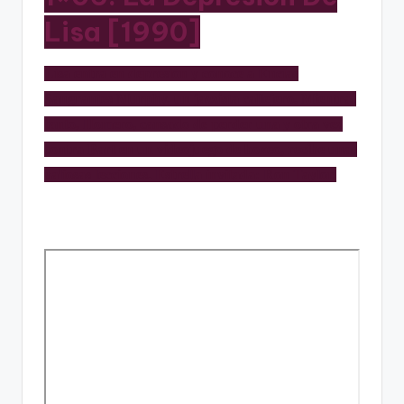
Lisa [1990]
Lisa entra en depresión y conoce a Encías
Sangrantes Murphy, un jazzista callejero. Mientras
tanto, Homero, cansado de perder una y otra vez
contra Bart en un videojuego de boxeo, recibe unas
valiosas lecciones. Estrella invitada: Ron Taylor.