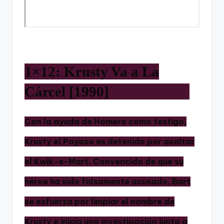
1×12: Krusty Va a La
Cárcel [1990]
Con la ayuda de Homero como testigo,
Krusty el Payaso es detenido por asaltar
el Kwik-e-Mart. Convencido de que su
héroe ha sido falsamente acusado, Bart
se esfuerza por limpiar el nombre de
Krusty e inicia una investigación junto a