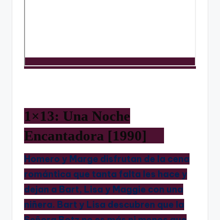
1×13: Una Noche
Encantadora [1990]
Homero y Marge disfrutan de la cena
romántica que tanta falta les hace y
dejan a Bart, Lisa y Maggie con una
niñera. Bart y Lisa descubren que la
Señora Botz no es más ni menos que