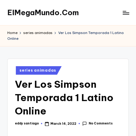
ElMegaMundo.Com
Skip
to
TU
content
PORTAL
Home
series animadas
Ver Los Simpson Temporada 1 Latino
EN
Online
LA
RED
Posted
series animadas
in
Ver Los Simpson
Temporada 1 Latino
Online
No Comments
eddy santiago
March 14, 2022
Posted
by