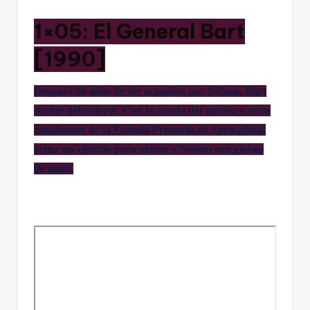
1×05: El General Bart
[1990]
Después de años de ser acosados por Nelson, Bart
decide defenderse. Con la ayuda del abuelo y otros
estudiantes de la Escuela Primaria de Springfield,
arma un ejército para atacar a Nelson con globos
de agua.