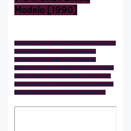
Modelo [1990]
Después de una experiencia vergonzosa en el día de
campo de su empresa, Homero empieza a
preguntarse si su familia no es demasiado
disfuncional. Homero, Marge, Bart, Lisa y Maggie
reciben sesiones de terapia familiar con el Doctor
Marvin Monroe, un psicoterapeuta poco ortodoxo
que utiliza una terapia de descargas eléctricas.