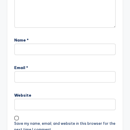
Name
*
Email
*
Website
Save my name, email, and website in this browser for the
next time I comment.