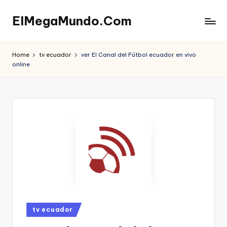
ElMegaMundo.Com
Skip
to
TU
content
PORTAL
Home
tv ecuador
ver El Canal del Fútbol ecuador en vivo
EN
online
LA
RED
Posted
tv ecuador
in