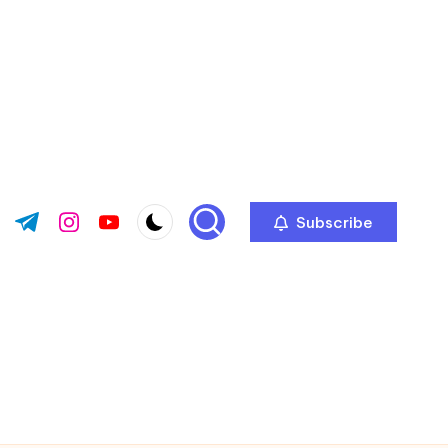
Subscribe
ok.com
tter.com
t.me
instagram.com
youtube.com