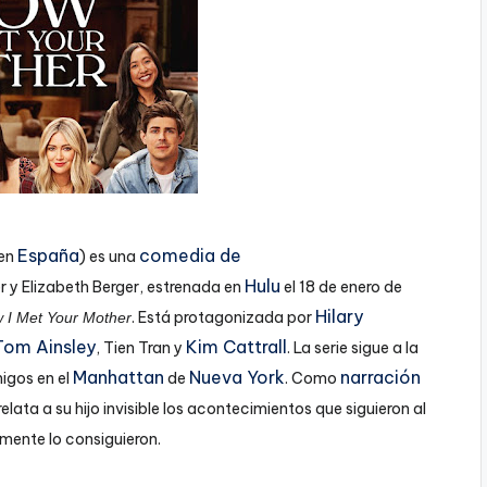
España
comedia de
en
) es una
Hulu
 y Elizabeth Berger, estrenada en
el 18 de enero de
Hilary
. Está protagonizada por
 I Met Your Mother
Tom Ainsley
Kim Cattrall
, Tien Tran y
. La serie sigue a la
Manhattan
Nueva York
narración
migos en el
de
. Como
relata a su hijo invisible los acontecimientos que siguieron al
mente lo consiguieron.