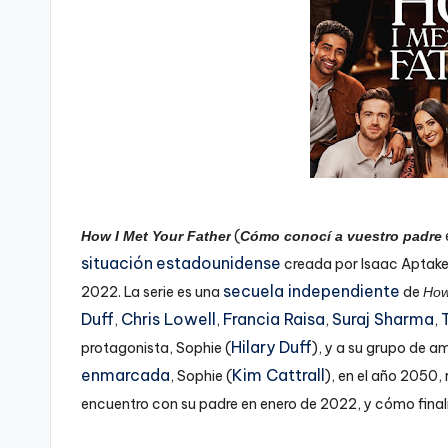
(
How I Met Your Father
Cómo conocí a vuestro padre
situación
estadounidense
creada por Isaac Aptaker
secuela independiente
2022.
​ La serie es una
de
How
Duff
Chris Lowell
Francia Raisa
Suraj Sharma
,
,
,
,
Hilary Duff
protagonista, Sophie (
), y a su grupo de a
enmarcada
Kim Cattrall
, Sophie (
), en el año 2050, 
encuentro con su padre en enero de 2022, y cómo final