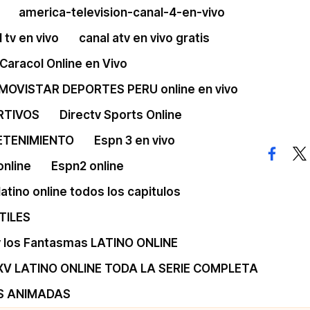
america-television-canal-4-en-vivo
 tv en vivo
canal atv en vivo gratis
Caracol Online en Vivo
 MOVISTAR DEPORTES PERU online en vivo
RTIVOS
Directv Sports Online
ETENIMIENTO
Espn 3 en vivo
facebo
twi
online
Espn2 online
 latino online todos los capitulos
TILES
 y los Fantasmas LATINO ONLINE
XV LATINO ONLINE TODA LA SERIE COMPLETA
S ANIMADAS