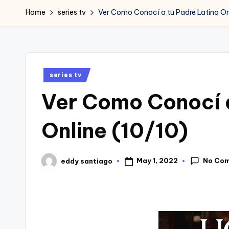
Home
series tv
Ver Como Conocí a tu Padre Latino On
Posted
series tv
in
Ver Como Conocí a
Online (10/10)
No Co
May 1, 2022
eddy santiago
Posted
by