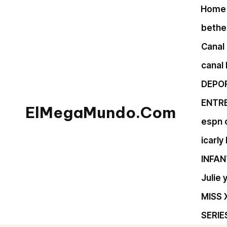
Home
Skip
bethel
to
Canal 
content
canal
DEPO
ENTR
ElMegaMundo.Com
espn 
TU
icarly
PORTAL
INFAN
EN
LA
Julie
RED
MISS 
SERIE