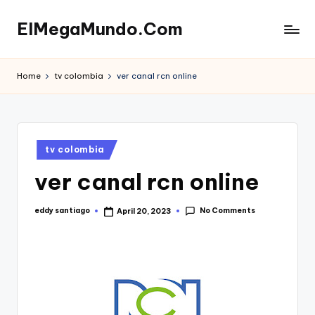
ElMegaMundo.Com
Skip
to
TU
content
PORTAL
Home
tv colombia
ver canal rcn online
EN
LA
RED
Posted
tv colombia
in
ver canal rcn online
No Comments
eddy santiago
April 20, 2023
Posted
by