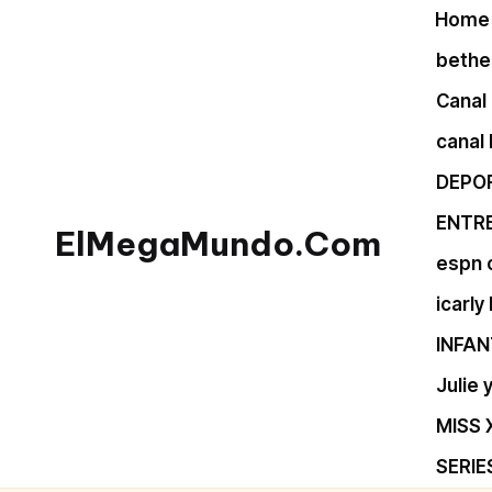
Home
Skip
bethel
to
Canal 
content
canal
DEPO
ENTR
ElMegaMundo.Com
espn 
TU
icarly
PORTAL
INFAN
EN
LA
Julie
RED
MISS 
SERIE