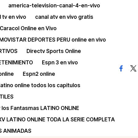
america-television-canal-4-en-vivo
 tv en vivo
canal atv en vivo gratis
Caracol Online en Vivo
 MOVISTAR DEPORTES PERU online en vivo
RTIVOS
Directv Sports Online
ETENIMIENTO
Espn 3 en vivo
facebo
twi
online
Espn2 online
 latino online todos los capitulos
TILES
 y los Fantasmas LATINO ONLINE
XV LATINO ONLINE TODA LA SERIE COMPLETA
S ANIMADAS