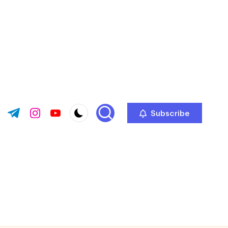
Subscribe
ok.com
tter.com
t.me
instagram.com
youtube.com