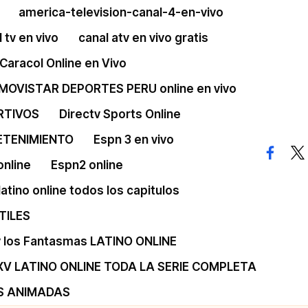
america-television-canal-4-en-vivo
 tv en vivo
canal atv en vivo gratis
Caracol Online en Vivo
 MOVISTAR DEPORTES PERU online en vivo
RTIVOS
Directv Sports Online
ETENIMIENTO
Espn 3 en vivo
facebo
twi
online
Espn2 online
 latino online todos los capitulos
TILES
 y los Fantasmas LATINO ONLINE
XV LATINO ONLINE TODA LA SERIE COMPLETA
S ANIMADAS