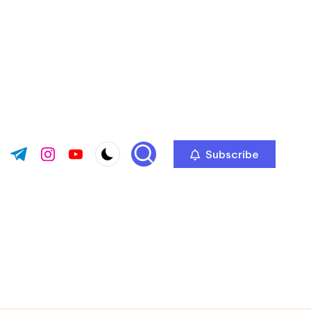
Subscribe
ok.com
tter.com
t.me
instagram.com
youtube.com