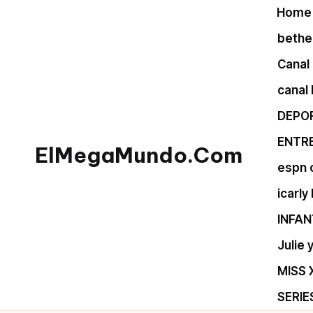
Home
Skip
bethel
to
Canal 
content
canal
DEPO
ENTR
ElMegaMundo.Com
espn 
TU
icarly
PORTAL
INFAN
EN
LA
Julie
RED
MISS 
SERIE