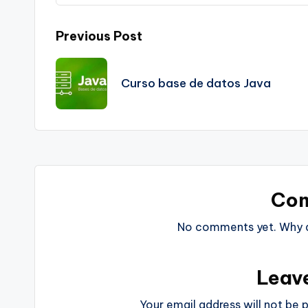
Post
Previous Post
navigation
Curso base de datos Java
Co
No comments yet. Why do
Leav
Your email address will not be p