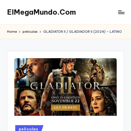
ElMegaMundo.Com
Skip
to
TU
content
PORTAL
Home
peliculas
GLADIATOR II / GLADIADOR II (2024) – LATINO
EN
LA
RED
Posted
peliculas