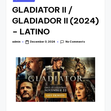
in
GLADIATOR II /
GLADIADOR II (2024)
– LATINO
No Comments
admin
December 3, 2024
Posted
by