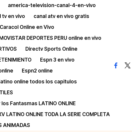
america-television-canal-4-en-vivo
 tv en vivo
canal atv en vivo gratis
Caracol Online en Vivo
 MOVISTAR DEPORTES PERU online en vivo
RTIVOS
Directv Sports Online
ETENIMIENTO
Espn 3 en vivo
facebo
twi
online
Espn2 online
 latino online todos los capitulos
TILES
 y los Fantasmas LATINO ONLINE
XV LATINO ONLINE TODA LA SERIE COMPLETA
S ANIMADAS