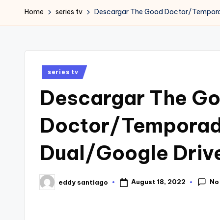
Home
series tv
Descargar The Good Doctor/Temporad
Posted
series tv
in
Descargar The G
Doctor/Temporad
Dual/Google Drive
No
August 18, 2022
eddy santiago
Posted
by