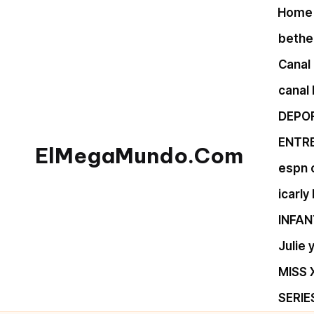
Home
Skip
bethel
to
Canal 
content
canal
DEPO
ENTR
ElMegaMundo.Com
espn 
TU
icarly
PORTAL
INFAN
EN
LA
Julie
RED
MISS 
SERIE