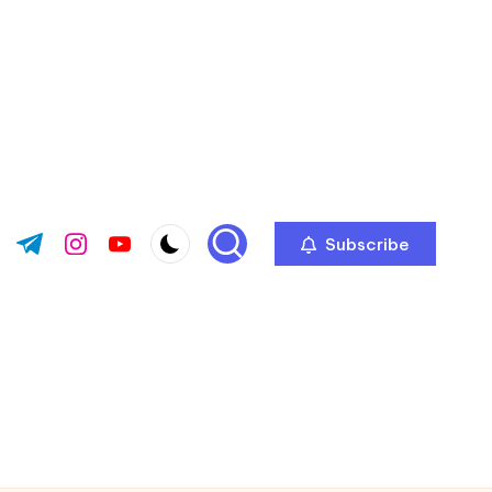
Subscribe
ok.com
tter.com
t.me
instagram.com
youtube.com