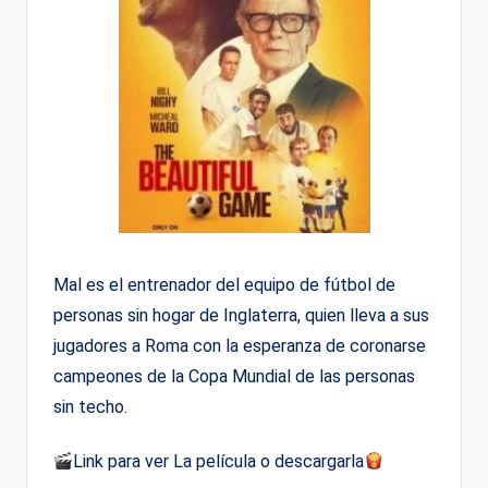
Mal es el entrenador del equipo de fútbol de
personas sin hogar de Inglaterra, quien lleva a sus
jugadores a Roma con la esperanza de coronarse
campeones de la Copa Mundial de las personas
sin techo.
Link para ver La película o descargarla