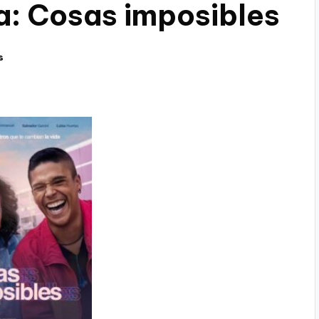
a: Cosas imposibles
s