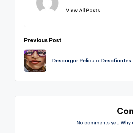
View All Posts
Post
Previous Post
navigation
Descargar Pelicula: Desafiantes
Co
No comments yet. Why do