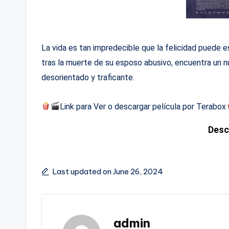
La vida es tan impredecible que la felicidad puede 
tras la muerte de su esposo abusivo, encuentra un nu
desorientado y traficante.
Link para Ver o descargar película por Terabox
Desc
Last updated on June 26, 2024
admin