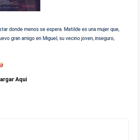
estar donde menos se espera. Matilde es una mujer que,
evo gran amigo en Miguel, su vecino joven, inseguro,
argar Aqui