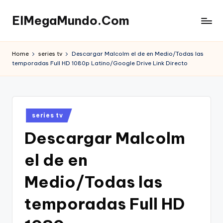
ElMegaMundo.Com
Skip
to
TU
content
PORTAL
Home
series tv
Descargar Malcolm el de en Medio/Todas las
EN
temporadas Full HD 1080p Latino/Google Drive Link Directo
LA
RED
Posted
series tv
in
Descargar Malcolm
el de en
Medio/Todas las
temporadas Full HD