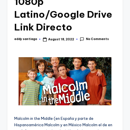
1080p
Latino/Google Drive
Link Directo
No Comments
eddy santiago
August 18, 2022
Posted
by
Malcolm in the Middle (en España y parte de
Hispanoamérica Malcolm y en México Malcolm el de en