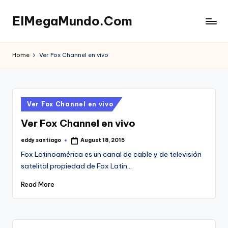
ElMegaMundo.Com
Skip
to
TU
content
PORTAL
Home
Ver Fox Channel en vivo
EN
LA
RED
Posted
Ver Fox Channel en vivo
in
Ver Fox Channel en vivo
eddy santiago
August 18, 2015
Posted
by
Fox Latinoamérica es un canal de cable y de televisión
satelital propiedad de Fox Latin…
Read More