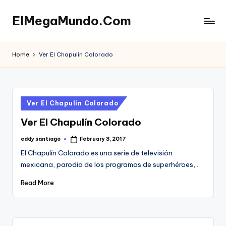
ElMegaMundo.Com
Skip
to
TU
content
PORTAL
Home
Ver El Chapulín Colorado
EN
LA
RED
Posted
Ver El Chapulín Colorado
in
Ver El Chapulín Colorado
eddy santiago
February 3, 2017
Posted
by
El Chapulín Colorado es una serie de televisión
mexicana, parodia de los programas de superhéroes,…
Read More