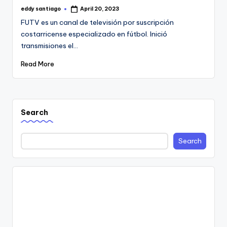
eddy santiago
April 20, 2023
Posted
by
FUTV es un canal de televisión por suscripción
costarricense especializado en fútbol. Inició
transmisiones el…
Read More
Search
Search