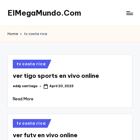
ElMegaMundo.Com
Skip
to
TU
content
PORTAL
Home
tv costa rica
EN
LA
RED
Posted
tv costa rica
in
ver tigo sports en vivo online
eddy santiago
April 20, 2023
Posted
by
Read More
Posted
tv costa rica
in
ver futv en vivo online