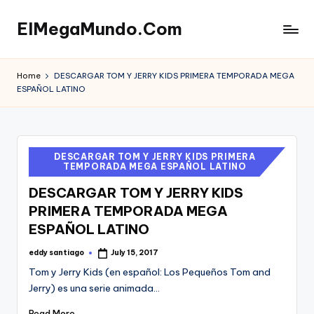
ElMegaMundo.Com
Skip
to
TU
content
PORTAL
Home
DESCARGAR TOM Y JERRY KIDS PRIMERA TEMPORADA MEGA
EN
ESPAÑOL LATINO
LA
RED
Posted
DESCARGAR TOM Y JERRY KIDS PRIMERA
TEMPORADA MEGA ESPAÑOL LATINO
in
DESCARGAR TOM Y JERRY KIDS
PRIMERA TEMPORADA MEGA
ESPAÑOL LATINO
eddy santiago
July 15, 2017
Posted
by
Tom y Jerry Kids (en español: Los Pequeños Tom and
Jerry) es una serie animada…
Read More