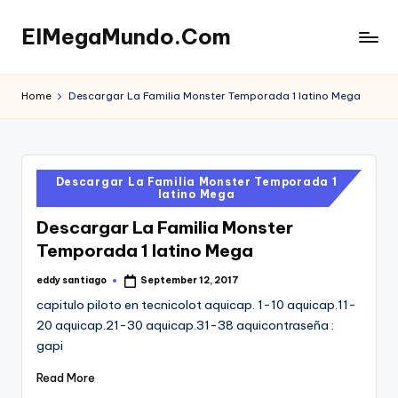
ElMegaMundo.Com
Skip
to
TU
content
PORTAL
Home
Descargar La Familia Monster Temporada 1 latino Mega
EN
LA
RED
Posted
Descargar La Familia Monster Temporada 1
latino Mega
in
Descargar La Familia Monster
Temporada 1 latino Mega
eddy santiago
September 12, 2017
Posted
by
capitulo piloto en tecnicolot aquicap. 1-10 aquicap.11-
20 aquicap.21-30 aquicap.31-38 aquicontraseña :
gapi
Read More