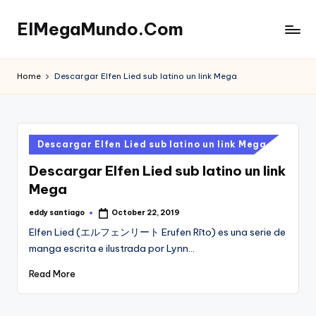
ElMegaMundo.Com
Skip
to
TU
content
PORTAL
Home
Descargar Elfen Lied sub latino un link Mega
EN
LA
RED
Posted
Descargar Elfen Lied sub latino un link Mega
in
Descargar Elfen Lied sub latino un link
Mega
eddy santiago
October 22, 2019
Posted
by
Elfen Lied (エルフェンリート Erufen Rīto) es una serie de
manga escrita e ilustrada por Lynn…
Read More