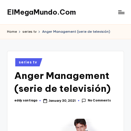
ElMegaMundo.Com
Skip
to
TU
content
PORTAL
Home
series tv
Anger Management (serie de televisión)
EN
LA
RED
Posted
series tv
in
Anger Management
(serie de televisión)
No Comments
eddy santiago
January 30, 2021
Posted
by