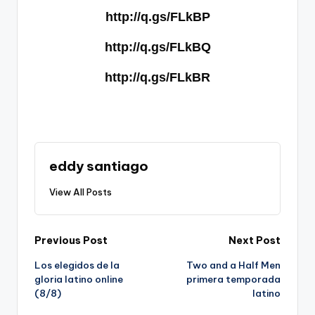
http://q.gs/FLkBP
http://q.gs/FLkBQ
http://q.gs/FLkBR
eddy santiago
View All Posts
Post
Previous Post
Next Post
Los elegidos de la
Two and a Half Men
navigation
gloria latino online
primera temporada
(8/8)
latino